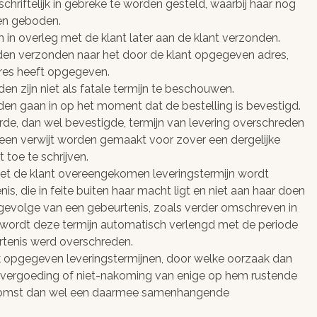
k schriftelijk in gebreke te worden gesteld, waarbij haar nog
den geboden.
n in overleg met de klant later aan de klant verzonden.
den verzonden naar het door de klant opgegeven adres,
dres heeft opgegeven.
n zijn niet als fatale termijn te beschouwen.
den gaan in op het moment dat de bestelling is bevestigd.
erde, dan wel bevestigde, termijn van levering overschreden
een verwijt worden gemaakt voor zover een dergelijke
 toe te schrijven.
met de klant overeengekomen leveringstermijn wordt
, die in feite buiten haar macht ligt en niet aan haar doen
gevolge van een gebeurtenis, zoals verder omschreven in
 wordt deze termijn automatisch verlengd met de periode
urtenis werd overschreden.
k opgegeven leveringstermijnen, door welke oorzaak dan
evergoeding of niet-nakoming van enige op hem rustende
enkomst dan wel een daarmee samenhangende