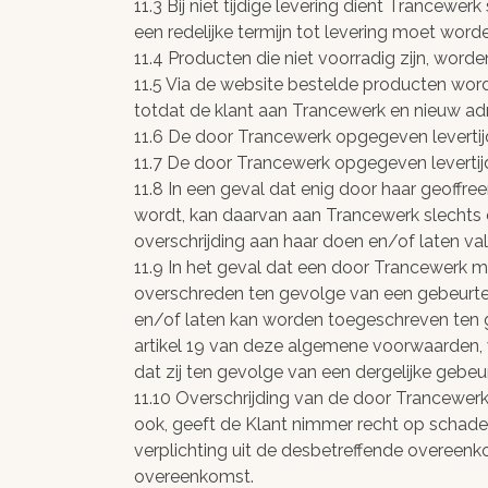
11.3 Bij niet tijdige levering dient Trancewer
een redelijke termijn tot levering moet wor
11.4 Producten die niet voorradig zijn, worde
11.5 Via de website bestelde producten wor
totdat de klant aan Trancewerk en nieuw a
11.6 De door Trancewerk opgegeven levertijde
11.7 De door Trancewerk opgegeven levertij
11.8 In een geval dat enig door haar geoffre
wordt, kan daarvan aan Trancewerk slechts 
overschrijding aan haar doen en/of laten valt
11.9 In het geval dat een door Trancewerk 
overschreden ten gevolge van een gebeurtenis
en/of laten kan worden toegeschreven ten 
artikel 19 van deze algemene voorwaarden,
dat zij ten gevolge van een dergelijke gebe
11.10 Overschrijding van de door Trancewer
ook, geeft de Klant nimmer recht op schad
verplichting uit de desbetreffende overe
overeenkomst.