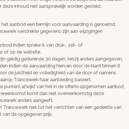
 deze inhoud niet aansprakelijk worden gesteld.
ij in het aanbod een termijn voor aanvaarding is genoemd.
ancewerk verstrekte gegevens zijn aan wijzigingen
bod indien sprake is van druk-, zet- of
s of op de website.
ijn geldig gedurende 30 dagen, tenzij anders aangegeven.
den indien de aanvaarding hiervan door de klant binnen 8
oor de juistheid en volledigheid van de door of namens
end,
Veilige
aarop Trancewerk haar aanbieding baseert.
l en
webshop!
te punten) afwijkt van het in de offerte opgenomen aanbod,
overeenkomst komt dan niet overeenkomstig deze
lig
Snel en veilig betalen
ancewerk anders aangeeft.
taat!
 Trancewerk niet tot het verrichten van een gedeelte van
met iDeal, Bancontact,
 van de opgegeven prijs.
Creditcard, Sofort of
7% (!) van
Overboeking
ten hebben