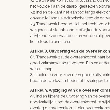
7.1 De overeenkomst komt tot stand op het
het voldoen aan de daarbij gestelde voorwa
7.2 Indien de klant het aanbod langs elektr
onverwijld langs elektronische weg de ontv
7.3 Trancewerk behoud zich het recht voor 
weigeren, of slechts onder afwijkende voor
afwijkende voorwaarden kan worden uitgevoe
kosteloos te annuleren.
Artikel 8. Uitvoering van de overeenko
8.1 Trancewerk zal de overeenkomst naar b
goed vakmanschap uitvoeren. Een en ander
wetenschap.
8.2 Indien en voor zover een goede uitvoer
bepaalde werkzaamheden of leveringen te la
Artikel 9. Wijziging van de overeenkom
9.1 Indien tijdens de uitvoering van de overe
noodzakelijk is om de overeenkomst te wijzige
overleg de overeenkomst dienovereenkoms