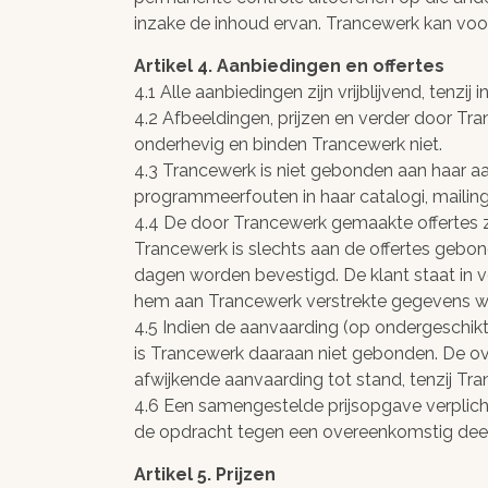
inzake de inhoud ervan. Trancewerk kan voor
Artikel 4. Aanbiedingen en offertes
4.1 Alle aanbiedingen zijn vrijblijvend, tenz
4.2 Afbeeldingen, prijzen en verder door Tr
onderhevig en binden Trancewerk niet.
4.3 Trancewerk is niet gebonden aan haar aan
programmeerfouten in haar catalogi, mailing
4.4 De door Trancewerk gemaakte offertes z
Trancewerk is slechts aan de offertes gebon
dagen worden bevestigd. De klant staat in v
Een gerust
Bijv
hem aan Trancewerk verstrekte gegevens w
hart!
sne
4.5 Indien de aanvaarding (op ondergeschik
is Trancewerk daaraan niet gebonden. De 
vei
Uitstekende resultaten
afwijkende aanvaarding tot stand, tenzij Tr
resul
4.6 Een samengestelde prijsopgave verplicht
behalen en rechtstreeks
de opdracht tegen een overeenkomstig deel
contact met Michel
Meer dan 9
Lejeune voor een
Artikel 5. Prijzen
onze klan