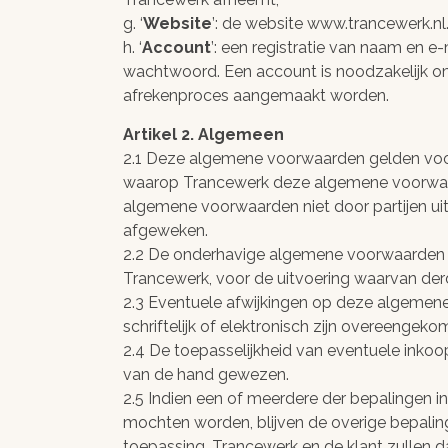
g. ‘
Website
’: de website www.trancewerk.nl
h. ‘
Account
’: een registratie van naam en e
wachtwoord. Een account is noodzakelijk om
afrekenproces aangemaakt worden.
Artikel 2. Algemeen
2.1 Deze algemene voorwaarden gelden voo
waarop Trancewerk deze algemene voorwaar
algemene voorwaarden niet door partijen uitdru
afgeweken.
2.2 De onderhavige algemene voorwaarden 
Trancewerk, voor de uitvoering waarvan der
2.3 Eventuele afwijkingen op deze algemene 
schriftelijk of elektronisch zijn overeengeko
2.4 De toepasselijkheid van eventuele inkoo
van de hand gewezen.
2.5 Indien een of meerdere der bepalingen i
mochten worden, blijven de overige bepali
toepassing. Trancewerk en de klant zullen d