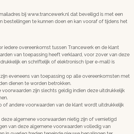
.
-mailadres bij www.trancewerk.nl dat beveiligd is met een
 bestellingen te kunnen doen en kan vooraf of tijdens het
r iedere overeenkomst tussen Trancewerk en de klant
den van toepassing heeft verklaard, voor zover van deze
kkelijk en schriftelijk of elektronisch (per e-mail) is
zijn eveneens van toepassing op alle overeenkomsten met
den dienen te worden betrokken.
voorwaarden zijn slechts geldig indien deze uitdrukkelijk
men.
p of andere voorwaarden van de klant wordt uitdrukkelijk
n deze algemene voorwaarden nietig zijn of vernietigd
ngen van deze algemene voorwaarden volledig van
an in overleg treden teneinde nieuwe bepalingen ter