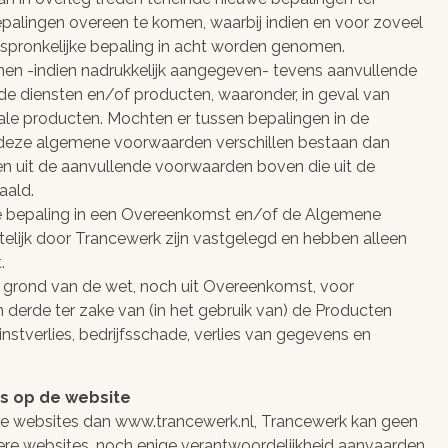
bepalingen overeen te komen, waarbij indien en voor zoveel
rspronkelijke bepaling in acht worden genomen.
n -indien nadrukkelijk aangegeven- tevens aanvullende
e diensten en/of producten, waaronder, in geval van
e producten. Mochten er tussen bepalingen in de
 deze algemene voorwaarden verschillen bestaan dan
gen uit de aanvullende voorwaarden boven die uit de
aald.
ige bepaling in een Overeenkomst en/of de Algemene
ftelijk door Trancewerk zijn vastgelegd en hebben alleen
.
op grond van de wet, noch uit Overeenkomst, voor
erde ter zake van (in het gebruik van) de Producten
nstverlies, bedrijfsschade, verlies van gegevens en
nks op de website
ere websites dan www.trancewerk.nl, Trancewerk kan geen
re websites, noch enige verantwoordelijkheid aanvaarden