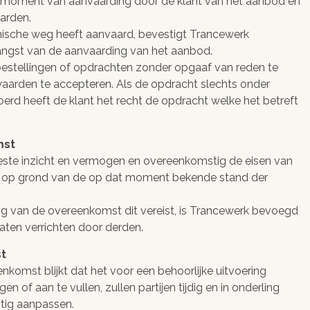
 moment van aanvaarding door de klant van het aanbod en
arden.
onische weg heeft aanvaard, bevestigt Trancewerk
angst van de aanvaarding van het aanbod.
bestellingen of opdrachten zonder opgaaf van reden te
waarden te accepteren. Als de opdracht slechts onder
rd heeft de klant het recht de opdracht welke het betreft
mst
este inzicht en vermogen en overeenkomstig de eisen van
 op grond van de op dat moment bekende stand der
ing van de overeenkomst dit vereist, is Trancewerk bevoegd
ten verrichten door derden.
st
enkomst blijkt dat het voor een behoorlijke uitvoering
n of aan te vullen, zullen partijen tijdig en in onderling
tig aanpassen.