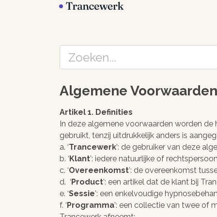
Algemene Voorwaarde
Artikel 1. Definities
In deze algemene voorwaarden worden de h
gebruikt, tenzij uitdrukkelijk anders is aange
a. ‘
Trancewerk
’: de gebruiker van deze a
b. ‘
Klant
’: iedere natuurlijke of rechtsper
c. ‘
Overeenkomst
’: de overeenkomst tusse
d. ‘
Product
’: een artikel dat de klant bij T
e. ‘
Sessie
’: een enkelvoudige hypnosebehand
f. ‘
Programma
’: een collectie van twee of
Trancewerk afneemt;