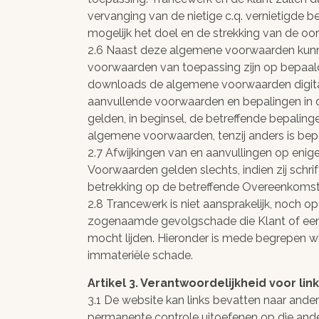
vervanging van de nietige c.q. vernietigde 
mogelijk het doel en de strekking van de oo
2.6 Naast deze algemene voorwaarden kunne
voorwaarden van toepassing zijn op bepaald
downloads de algemene voorwaarden digital
aanvullende voorwaarden en bepalingen in
gelden, in beginsel, de betreffende bepalin
algemene voorwaarden, tenzij anders is bep
2.7 Afwijkingen van en aanvullingen op en
Voorwaarden gelden slechts, indien zij schri
betrekking op de betreffende Overeenkomst
2.8 Trancewerk is niet aansprakelijk, noch 
zogenaamde gevolgschade die Klant of een d
mocht lijden. Hieronder is mede begrepen wi
immateriële schade.
Artikel 3. Verantwoordelijkheid voor li
3.1 De website kan links bevatten naar and
permanente controle uitoefenen op die ande