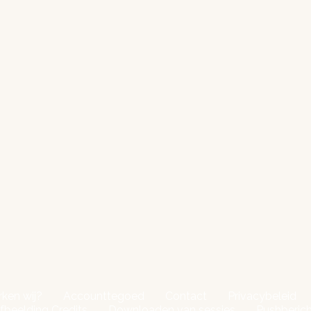
ken wij?
Accounttegoed
Contact
Privacybeleid
fbeelding Credits
Downloaden van sessies
Pushberic