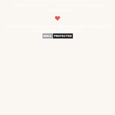
Afbeelding Credits
Downloaden van sessies
Pushberichten
2006-2026 Trancewerk - Hypnotherapie sessies in
begrijpelijk Nederlands