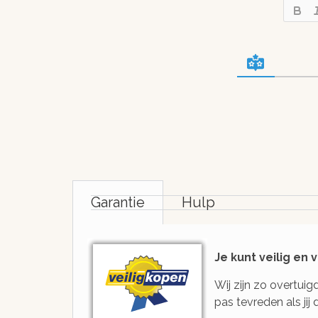
snel en
websho
veilig
Snel en veilig bet
resultaat!
met iDeal, Bancon
Creditcard, Sofor
Meer dan 97% (!) van
Overboeking
onze klanten hebben
snel en veilig blijvend
goede resultaten
Garantie
Hulp
Je kunt veilig en
Wij zijn zo overtui
pas tevreden als ji