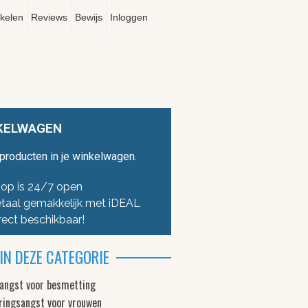
ikelen
Reviews
Bewijs
Inloggen
KELWAGEN
producten in je winkelwagen.
op is 24/7 open
taal gemakkelijk met iDEAL
rect beschikbaar!
IN DEZE CATEGORIE
 angst voor besmetting
ringsangst voor vrouwen