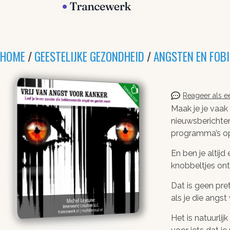
HOME
/
GEESTELIJKE GEZONDHEID
/
ANGSTEN EN FOBI
Reageer als ee
Maak je je vaak
nieuwsberichte
programma’s op
En ben je altijd 
knobbeltjes on
Dat is geen pre
als je die angs
Het is natuurlij