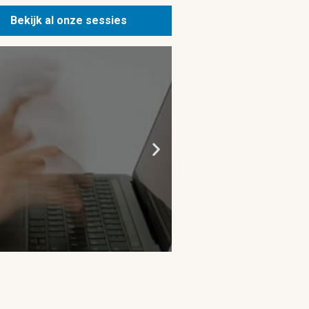
Bekijk al onze sessies
Altijd snel
Je bent 