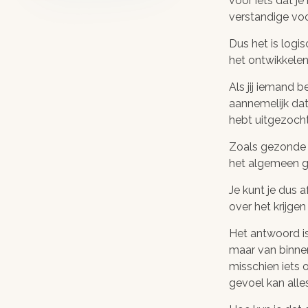
voor iets dat j
verstandige voo
Dus het is logisc
het ontwikkelen
Als jij iemand be
aannemelijk dat
hebt uitgezocht
Zoals gezonde 
het algemeen g
Je kunt je dus
over het krijge
Het antwoord is
maar van binnen
misschien iets o
gevoel kan alle