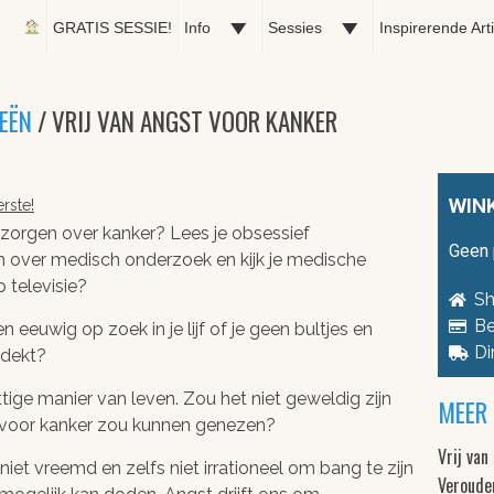
GRATIS SESSIE!
Info
Sessies
Inspirerende Art
EËN
/ VRIJ VAN ANGST VOOR KANKER
WIN
rste!
 zorgen over kanker? Lees je obsessief
Geen 
n over medisch onderzoek en kijk je medische
 televisie?
Sh
Be
en eeuwig op zoek in je lijf of je geen bultjes en
Di
tdekt?
ttige manier van leven. Zou het niet geweldig zijn
MEER 
t voor kanker zou kunnen genezen?
Vrij van
k niet vreemd en zelfs niet irrationeel om bang te zijn
Veroude