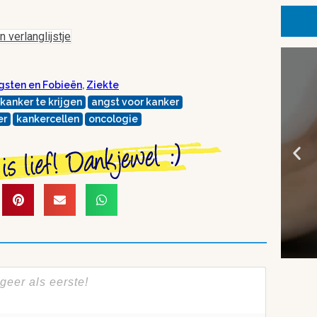
 verlanglijstje
gsten en Fobieën
,
Ziekte
kanker te krijgen
angst voor kanker
er
kankercellen
oncologie
e
Privacy