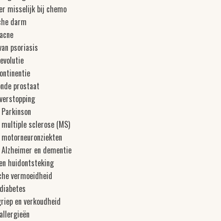
er misselijk bij chemo
che darm
 acne
van psoriasis
evolutie
ontinentie
onde prostaat
 verstopping
 Parkinson
 multiple sclerose (MS)
d motorneuronziekten
d Alzheimer en dementie
en huidontsteking
che vermoeidheid
 diabetes
griep en verkoudheid
 allergieën