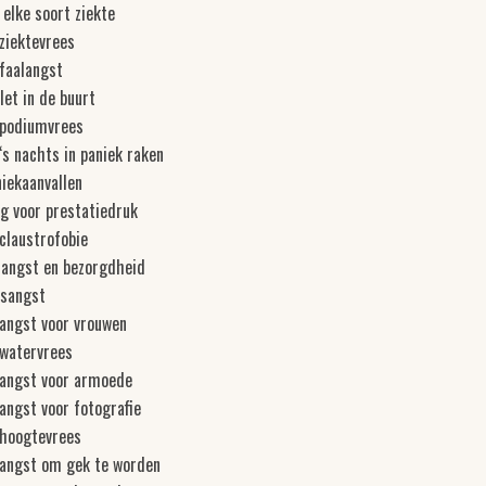
 elke soort ziekte
 ziektevrees
 faalangst
let in de buurt
n podiumvrees
 ‘s nachts in paniek raken
niekaanvallen
ng voor prestatiedruk
 claustrofobie
 angst en bezorgdheid
rsangst
 angst voor vrouwen
 watervrees
n angst voor armoede
 angst voor fotografie
 hoogtevrees
n angst om gek te worden