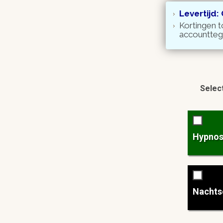
Levertijd:
Kortingen t
accountte
Select
Hypno
Nachts