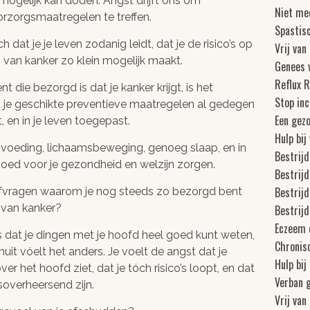
e mogelijk kan doden. Angst drijft ons om
Niet me
rzorgsmaatregelen te treffen.
Spastis
h dat je je leven zodanig leidt, dat je de risico’s op
Vrij van
 van kanker zo klein mogelijk maakt.
Genees 
Reflux R
nt die bezorgd is dat je kanker krijgt, is het
Stop inc
 je geschikte preventieve maatregelen al gedegen
Een gez
, en in je leven toegepast.
Hulp bij
voeding, lichaamsbeweging, genoeg slaap, en in
Bestrijd
oed voor je gezondheid en welzijn zorgen.
Bestrijd
Bestrij
 afvragen waarom je nog steeds zo bezorgd bent
n van kanker?
Bestrij
Eczeem 
 dat je dingen met je hoofd heel goed kunt weten,
Chronis
uit vóelt het anders. Je voelt de angst dat je
Hulp bij
ver het hoofd ziet, dat je tóch risico’s loopt, en dat
Verban 
soverheersend zijn.
Vrij van