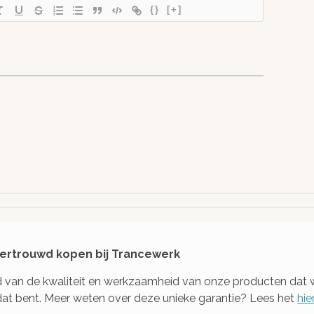
p!
gewaarborgd!
{}
[+]
alen
Dubbel beveiligde server en
tact,
een versleutelde verbinding
t of
beschermen je gegevens
 vertrouwd kopen bij Trancewerk
gd van de kwaliteit en werkzaamheid van onze producten dat 
j dat bent. Meer weten over deze unieke garantie? Lees het
hie