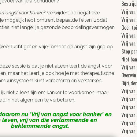
 gevoel van je afschudden?
Bestrijd
Vrij van
van angst voor kanker
verwijdert de negatieve
Vrij van
e je mogelijk hebt omtrent bepaalde feiten, zodat
Geen toi
cties niet langer je gezonde beoordelingsvermogen
Vrij va
Vrij van
eer luchtiger en vrijer, omdat de angst zijn grip op
Stop pa
Niet ba
eze sessie is dat je niet alleen leert de angst voor
Vrij van
ten, maar het leert je ook hoe je met therapeutische
Overwin
 immuunsysteem kunt verbeteren en versterken.
Bijrijde
Vrij van
lijk niet alleen fijn om kanker te voorkomen, maar
Vrij van
id in het algemeen te verbeteren.
Vrij va
daarom nu
Vrij van angst voor kanker
en
Vrij van
e leven, vrij van die verlammende en
Vrij van
beklemmende angst.
Vrij va