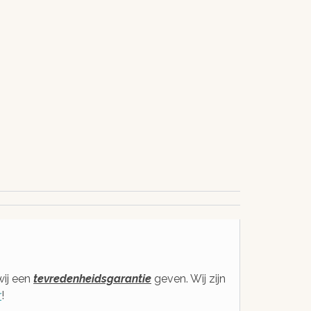
antwoord!
goed
hande
We zijn eenvoudig en
snel bereikbaar voor je
Met gratis, eerlijk
via e-mail,
van een sinds 2
ticketsysteem of
gediplomeerd ex
voicebericht
wij een
tevredenheidsgarantie
geven. Wij zijn
r
!