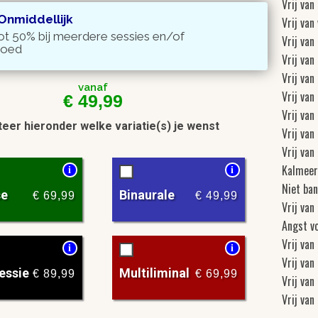
Vrij van
 Onmiddellijk
Vrij van
ot 50% bij meerdere sessies en/of
Vrij van
goed
Vrij van
Vrij van
vanaf
Vrij van
€
49,99
Vrij van
eer hieronder welke variatie(s) je wenst
Vrij va
Vrij van
Kalmeer
i
i
Niet ban
se
Binaurale
€
69,99
€
49,99
Vrij van
Angst v
Vrij van
i
i
Vrij van
essie
Multiliminal
€
89,99
€
69,99
Vrij van
Vrij van