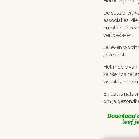
Hoe kun je dat
De sessie
Vrij 
associaties, di
emotionele rea
vertroebelen.
Je leven wordt w
je verliest.
Het mooie van d
kanker los te la
visualisatie je
En dat is natuur
om je gezondhe
Download 
leef j