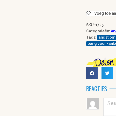
Voeg toe aan
SKU: 1725
Categorieën:
An
Tags:
angst om 
bang voor kank
REACTIES
Bijvend,
Veilig