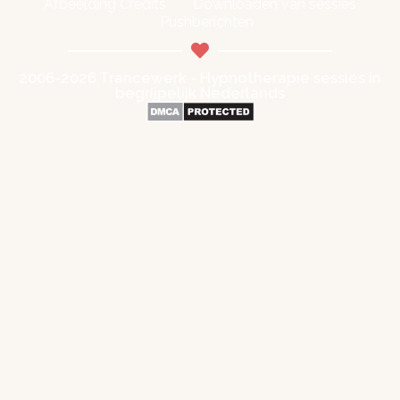
Afbeelding Credits
Downloaden van sessies
Pushberichten
2006-2026 Trancewerk - Hypnotherapie sessies in
begrijpelijk Nederlands