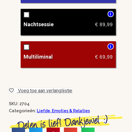
i
Nachtsessie
€
89,99
i
Multiliminal
€
69,99
Voeg toe aan verlanglijstje
SKU: 2704
Categorieën:
Liefde, Emoties & Relaties