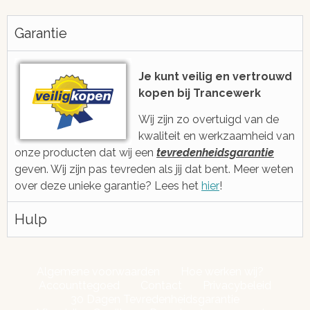
Altijd snel antwoord!
Je be
h
Garantie
We zijn eenvoudig en snel bereikbaar
voor je via e-mail, ticketsysteem of
Met gratis, ee
voicebericht
2006 ge
Je kunt veilig en vertrouwd
kopen bij Trancewerk
Wij zijn zo overtuigd van de
kwaliteit en werkzaamheid van
onze producten dat wij een
tevredenheidsgarantie
geven. Wij zijn pas tevreden als jij dat bent. Meer weten
over deze unieke garantie? Lees het
hier
!
Hulp
Algemene voorwaarden
Hoe werken wij?
Accounttegoed
Contact
Privacybeleid
30 Dagen Tevredenheidsgarantie