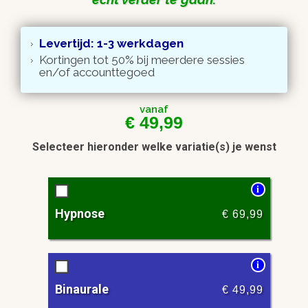
Levertijd: 1-3 werkdagen
Kortingen tot 50% bij meerdere sessies
en/of accounttegoed
vanaf
€
49,99
Selecteer hieronder welke variatie(s) je wenst
i
Hypnose
€
69,99
i
Binaurale
€
49,99