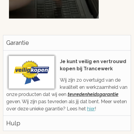
Altijd snel antwoord!
Je be
h
Garantie
We zijn eenvoudig en snel bereikbaar
voor je via e-mail, ticketsysteem of
Met gratis, ee
voicebericht
2006 ge
Je kunt veilig en vertrouwd
kopen bij Trancewerk
Wij zijn zo overtuigd van de
kwaliteit en werkzaamheid van
onze producten dat wij een
tevredenheidsgarantie
geven. Wij zijn pas tevreden als jij dat bent. Meer weten
over deze unieke garantie? Lees het
hier
!
Hulp