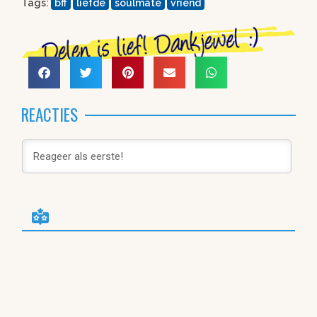
Tags:
bff
liefde
soulmate
vriend
REACTIES