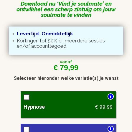
Download nu
Vind je soulmate
en
ontwikkel een scherp zintuig om jouw
soulmate te vinden
Levertijd: Onmiddellijk
Kortingen tot 50% bij meerdere sessies
en/of accounttegoed
vanaf
€
79,99
Selecteer hieronder welke variatie(s) je wenst
i
Hypnose
€
99,99
i