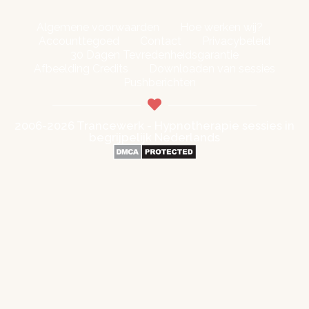
Algemene voorwaarden
Hoe werken wij?
Accounttegoed
Contact
Privacybeleid
30 Dagen Tevredenheidsgarantie
Afbeelding Credits
Downloaden van sessies
Pushberichten
2006-2026 Trancewerk - Hypnotherapie sessies in
begrijpelijk Nederlands