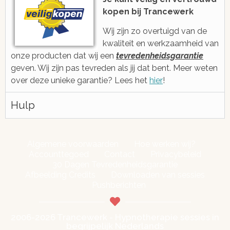
kopen bij Trancewerk
Wij zijn zo overtuigd van de
kwaliteit en werkzaamheid van
onze producten dat wij een
tevredenheidsgarantie
geven. Wij zijn pas tevreden als jij dat bent. Meer weten
over deze unieke garantie? Lees het
hier
!
Hulp
Algemene voorwaarden
Hoe werken wij?
Accounttegoed
Contact
Privacybeleid
30 Dagen Tevredenheidsgarantie
Afbeelding Credits
Downloaden van sessies
Pushberichten
2006-2026 Trancewerk - Hypnotherapie sessies in
begrijpelijk Nederlands