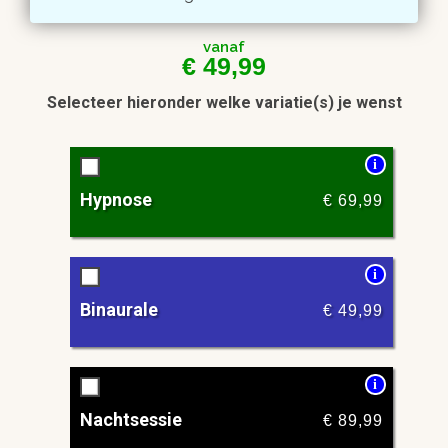
vanaf
€
49,99
Selecteer hieronder welke variatie(s) je wenst
i
Hypnose
€
69,99
i
Binaurale
€
49,99
i
Nachtsessie
€
89,99