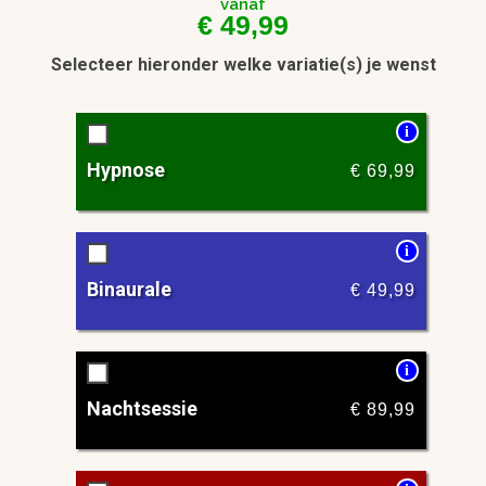
vanaf
€
49,99
Selecteer hieronder welke variatie(s) je wenst
i
Hypnose
€
69,99
i
Binaurale
€
49,99
i
Nachtsessie
€
89,99