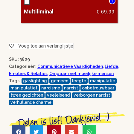
i
Multiliminal
€
69,99
Voeg toe aan verlanglijstje
SKU: 3809
Categorieën:
Communicatieve Vaardigheden
,
Liefde,
Emoties & Relaties
,
Omgaan met moeilijke mensen
Tags:
gaslighting
gemeen
leegte
manipulatie
manipulatief
narcisme
narcist
onbetrouwbaar
twee gezichten
veeleisend
verborgen narcist
verhullende charme