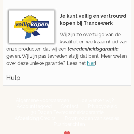
voor je via e-mail, ticketsysteem of
Met gratis, ee
voicebericht
2006 ge
Je kunt veilig en vertrouwd
kopen bij Trancewerk
Wij zijn zo overtuigd van de
kwaliteit en werkzaamheid van
onze producten dat wij een
tevredenheidsgarantie
geven. Wij zijn pas tevreden als jij dat bent. Meer weten
over deze unieke garantie? Lees het
hier
!
Hulp
Algemene voorwaarden
Hoe werken wij?
Accounttegoed
Contact
Privacybeleid
30 Dagen Tevredenheidsgarantie
Afbeelding Credits
Downloaden van sessies
Pushberichten