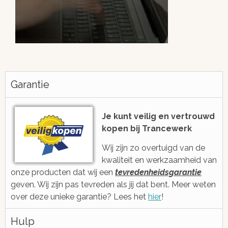
Altijd snel antwoord!
Je be
h
Garantie
We zijn eenvoudig en snel bereikbaar
voor je via e-mail, ticketsysteem of
Met gratis, ee
voicebericht
2006 ge
Je kunt veilig en vertrouwd
kopen bij Trancewerk
Wij zijn zo overtuigd van de
kwaliteit en werkzaamheid van
onze producten dat wij een
tevredenheidsgarantie
geven. Wij zijn pas tevreden als jij dat bent. Meer weten
over deze unieke garantie? Lees het
hier
!
Hulp