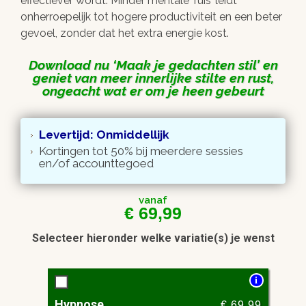
effectiever wordt. Minder mentale ‘ruis’ leidt
onherroepelijk tot hogere productiviteit en een beter
gevoel, zonder dat het extra energie kost.
Download nu
Maak je gedachten stil
en
geniet van meer innerlijke stilte en rust,
ongeacht wat er om je heen gebeurt
Levertijd: Onmiddellijk
Kortingen tot 50% bij meerdere sessies
en/of accounttegoed
vanaf
€
69,99
Selecteer hieronder welke variatie(s) je wenst
i
Hypnose
€
69,99