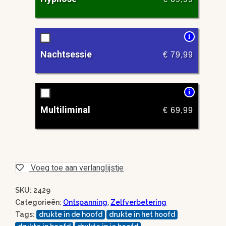
i
Nachtsessie
€
79,99
i
Multiliminal
€
69,99
Voeg toe aan verlanglijstje
SKU: 2429
Categorieën:
Ontspanning
,
Zelfverbetering
Tags:
drukte in de hoofd
drukte in het hoofd