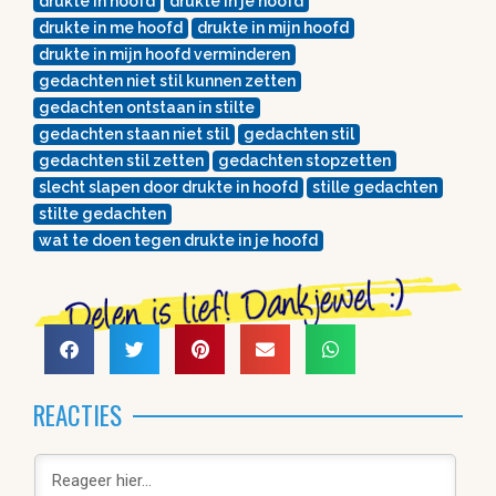
drukte in hoofd
drukte in je hoofd
drukte in me hoofd
drukte in mijn hoofd
drukte in mijn hoofd verminderen
gedachten niet stil kunnen zetten
gedachten ontstaan in stilte
gedachten staan niet stil
gedachten stil
gedachten stil zetten
gedachten stopzetten
slecht slapen door drukte in hoofd
stille gedachten
stilte gedachten
wat te doen tegen drukte in je hoofd
REACTIES