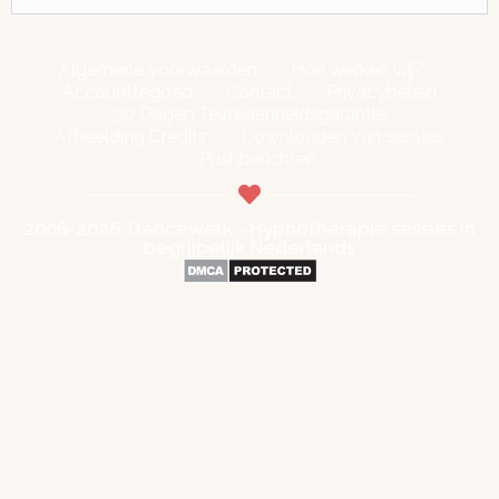
Algemene voorwaarden
Hoe werken wij?
Accounttegoed
Contact
Privacybeleid
30 Dagen Tevredenheidsgarantie
Afbeelding Credits
Downloaden van sessies
Pushberichten
2006-2026 Trancewerk - Hypnotherapie sessies in
begrijpelijk Nederlands