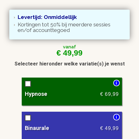
Levertijd: Onmiddellijk
Kortingen tot 50% bij meerdere sessies
en/of accounttegoed
vanaf
€
49,99
Selecteer hieronder welke variatie(s) je wenst
i
Hypnose
€
69,99
i
Binaurale
€
49,99