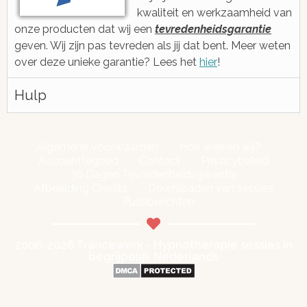
kwaliteit en werkzaamheid van
onze producten dat wij een
tevredenheidsgarantie
geven. Wij zijn pas tevreden als jij dat bent. Meer weten
over deze unieke garantie? Lees het
hier
!
Hulp
Algemene voorwaarden
Hoe werken wij?
Accounttegoed
Contact
Privacybeleid
30 Dagen Tevredenheidsgarantie
Afbeelding Credits
Downloaden van sessies
Pushberichten
2006-2026 Trancewerk - Hypnotherapie sessies in
begrijpelijk Nederlands