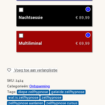
i
Nachtsessie
€
89,99
i
Multiliminal
€
69,99
Voeg toe aan verlanglijstje
SKU: 2424
Categorieën:
Ontspanning
Tags:
diepe zelfhypnose
geleide zelfhypnose
wat is zelfhypnose
zelfhypnose
zelfhypnose aanleren
zelfhypnose cursus