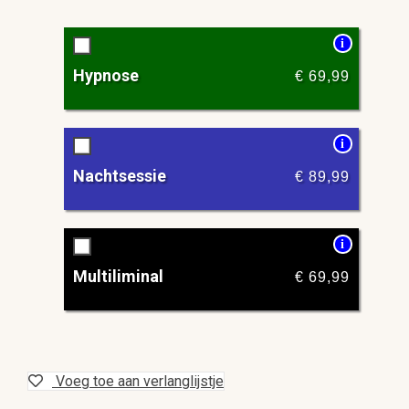
i
Hypnose
€
69,99
i
Nachtsessie
€
89,99
i
Multiliminal
€
69,99
Voeg toe aan verlanglijstje