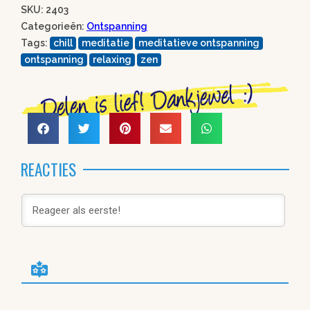
SKU: 2403
Categorieën:
Ontspanning
Tags:
chill
meditatie
meditatieve ontspanning
ontspanning
relaxing
zen
REACTIES