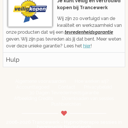
Je kunt veilig en vertrouwd
kopen bij Trancewerk
Wij zijn zo overtuigd van de
kwaliteit en werkzaamheid van
onze producten dat wij een
tevredenheidsgarantie
geven. Wij zijn pas tevreden als jij dat bent. Meer weten
over deze unieke garantie? Lees het
hier
!
Hulp
Algemene voorwaarden
Hoe werken wij?
Accounttegoed
Contact
Privacybeleid
30 Dagen Tevredenheidsgarantie
Afbeelding Credits
Downloaden van sessies
Pushberichten
2006-2026 Trancewerk - Hypnotherapie sessies in
begrijpelijk Nederlands