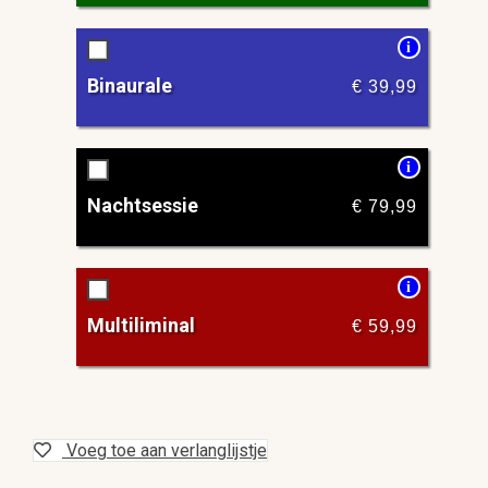
i
Binaurale
€
39,99
i
Nachtsessie
€
79,99
i
Multiliminal
€
59,99
Voeg toe aan verlanglijstje