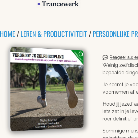
HOME
/
LEREN & PRODUCTIVITEIT
/
PERSOONLIJKE P
Reageer als ee
Weinig zelfdisc
bepaalde dingen 
Je neemt je voo
voornemen af en
Houd jij jezelf
iets zat in je 
roer definitief
Sommige mensen