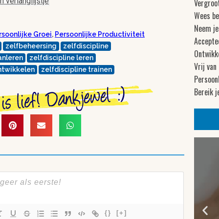
 verlanglijstje
Vergroot
Wees be
Neem je
rsoonlijke Groei
,
Persoonlijke Productiviteit
Accepte
zelfbeheersing
zelfdiscipline
Ontwikke
anleren
zelfdiscipline leren
Vrij van
ontwikkelen
zelfdiscipline trainen
Persoonl
Bereik j
{}
[+]