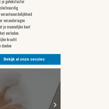
 je geluksfactor
sluitvaardig
 verantwoordelijkheid
er veranderingen
l je mannelijke kant
 het verleden
ijke kracht
e doelen
Bekijk al onze sessies