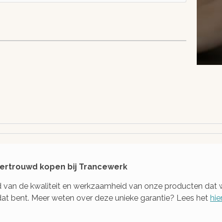
e
Privacy
p!
gewaarborgd!
alen
Dubbel beveiligde server en
tact,
een versleutelde verbinding
t of
beschermen je gegevens
 vertrouwd kopen bij Trancewerk
gd van de kwaliteit en werkzaamheid van onze producten dat 
j dat bent. Meer weten over deze unieke garantie? Lees het
hie