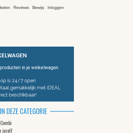
ikelen
Reviews
Bewijs
Inloggen
KELWAGEN
producten in je winkelwagen.
op is 24/7 open
taal gemakkelijk met iDEAL
rect beschikbaar!
IN DEZE CATEGORIE
 Combi
n jezelf