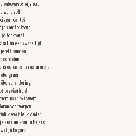
je onbewuste wijsheid
e ware zelf
eigen realiteit
t je comfortzone
r je toekomst
tart na een zware tijd
 jezelf houden
t oordelen
hercreeren en transformeren
ijke groei
ijke verandering
et onzekerheid
overt naar extravert
rloren voorwerpen
elijk werk leuk vinden
je kern en kom in balans
wat je begint