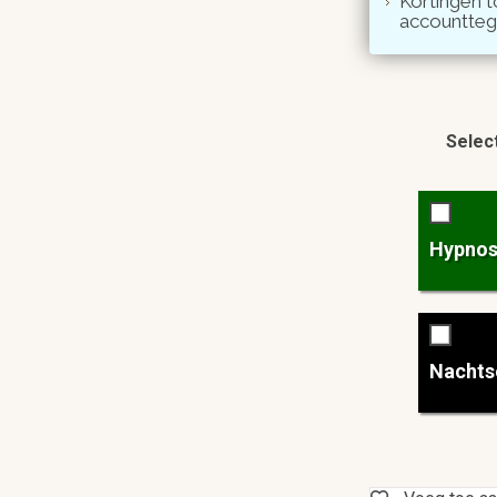
Kortingen t
accountte
Select
Hypno
Nachts