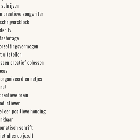
 schrijven
n creatieve songwriter
 schrijversblock
der tv
lfsabotage
oorzettingsvermogen
 uitstellen
issen creatief oplossen
ocus
organiseerd en netjes
 nu!
creatieve brein
oductiever
el een positieve houding
nkbaar
tomatisch schrift
iet alles op jezelf