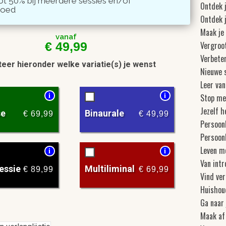
ot 50% bij meerdere sessies en/of
Ontdek 
goed
Ontdek j
Maak je 
vanaf
€
49,99
Vergroo
Verbete
eer hieronder welke variatie(s) je wenst
Nieuwe s
Leer van
Stop me
i
i
Jezelf 
se
Binaurale
€
69,99
€
49,99
Persoonl
Persoonl
Leven m
i
i
Van intr
essie
Multiliminal
€
89,99
€
69,99
Vind ve
Huishoud
Ga naar 
Maak af 