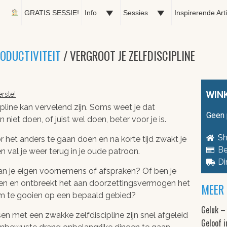
GRATIS SESSIE!
Info
Sessies
Inspirerende Art
RODUCTIVITEIT
/ VERGROOT JE ZELFDISCIPLINE
WIN
rste!
ipline kan vervelend zijn. Soms weet je dat
Geen 
niet doen, of juist wel doen, beter voor je is.
Sh
r het anders te gaan doen en na korte tijd zwakt je
Be
 val je weer terug in je oude patroon.
Di
 aan je eigen voornemens of afspraken? Of ben je
leven en ontbreekt het aan doorzettingsvermogen het
MEER 
 om te gooien op een bepaald gebied?
Geluk –
 met een zwakke zelfdiscipline zijn snel afgeleid
Geloof i