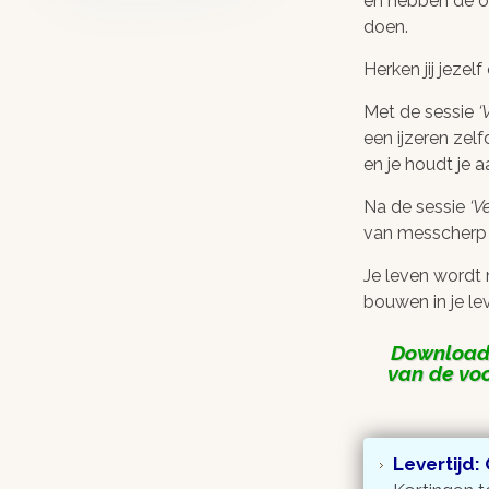
en hebben de o
doen.
Herken jij jeze
Met de sessie
V
een ijzeren zelf
en je houdt je a
Na de sessie
Ve
van messcherp g
Je leven wordt 
bouwen in je le
Download
van de voo
Levertijd: