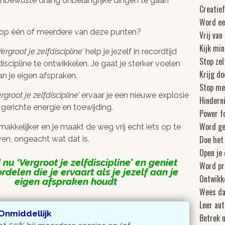
nbewuste drang onbelangrijke dingen te gaan
Creatief
Word ee
lf op één of meerdere van deze punten?
Vrij van
Kijk min
ergroot je zelfdiscipline
help je jezelf in recordtijd
Stop ze
discipline te ontwikkelen. Je gaat je sterker voelen
Krijg d
an je eigen afspraken.
Stop met
rgroot je zelfdiscipline
ervaar je een nieuwe explosie
Hindern
erichte energie en toewijding.
Power f
Word ge
makkelijker en je maakt de weg vrij echt iets op te
Doe het
ven, ongeacht wat dat is.
Open je 
 nu
Vergroot je zelfdiscipline
en geniet
Word pr
rdelen die je ervaart als je jezelf aan je
Ontwikk
eigen afspraken houdt
Wees da
Leer au
 Onmiddellijk
Betrek n