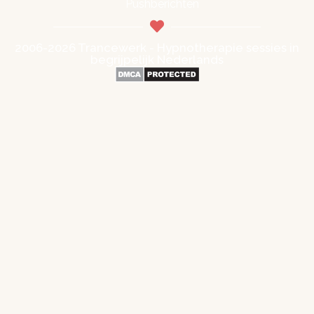
Pushberichten
2006-2026 Trancewerk - Hypnotherapie sessies in
begrijpelijk Nederlands