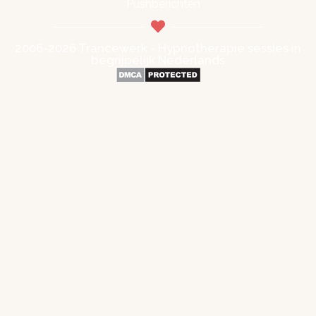
Pushberichten
2006-2026 Trancewerk - Hypnotherapie sessies in
begrijpelijk Nederlands