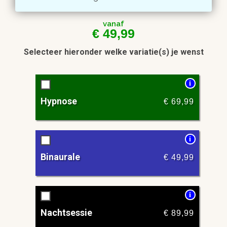
vanaf
€
49,99
Selecteer hieronder welke variatie(s) je wenst
i
Hypnose
€
69,99
i
Binaurale
€
49,99
i
Nachtsessie
€
89,99