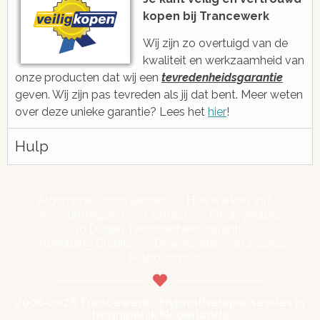
kopen bij Trancewerk
Wij zijn zo overtuigd van de
kwaliteit en werkzaamheid van
onze producten dat wij een
tevredenheidsgarantie
geven. Wij zijn pas tevreden als jij dat bent. Meer weten
over deze unieke garantie? Lees het
hier
!
Hulp
Algemene voorwaarden
Hoe werken wij?
Accounttegoed
Contact
Privacybeleid
30 Dagen Tevredenheidsgarantie
Afbeelding Credits
Downloaden van sessies
Pushberichten
2006-2026 Trancewerk - Hypnotherapie sessies in
begrijpelijk Nederlands