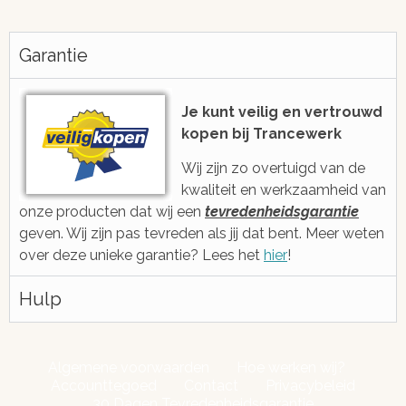
Altijd snel antwoord!
Je be
h
Garantie
We zijn eenvoudig en snel bereikbaar
voor je via e-mail, ticketsysteem of
Met gratis, ee
voicebericht
2006 ge
Je kunt veilig en vertrouwd
kopen bij Trancewerk
Wij zijn zo overtuigd van de
kwaliteit en werkzaamheid van
onze producten dat wij een
tevredenheidsgarantie
geven. Wij zijn pas tevreden als jij dat bent. Meer weten
over deze unieke garantie? Lees het
hier
!
Hulp
Algemene voorwaarden
Hoe werken wij?
Accounttegoed
Contact
Privacybeleid
30 Dagen Tevredenheidsgarantie