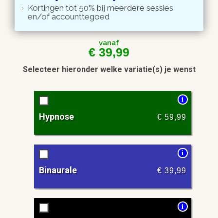
Kortingen tot 50% bij meerdere sessies
en/of accounttegoed
vanaf
€
39,99
Selecteer hieronder welke variatie(s) je wenst
i
Hypnose
€
59,99
i
Binaurale
€
39,99
i