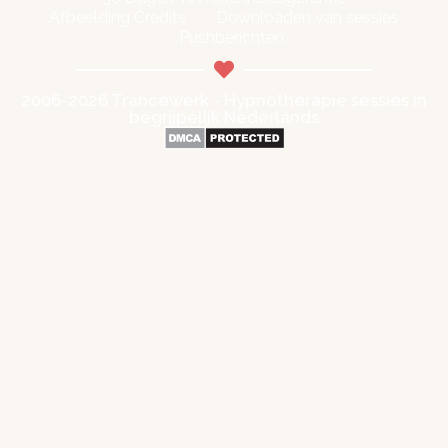
Afbeelding Credits
Downloaden van sessies
Pushberichten
2006-2026 Trancewerk - Hypnotherapie sessies in
begrijpelijk Nederlands