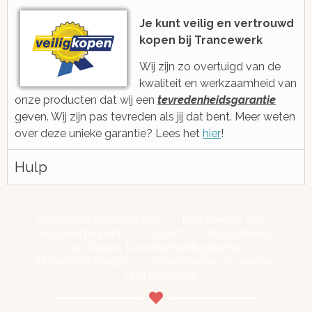
voicebericht
2006 ge
Je kunt veilig en vertrouwd
kopen bij Trancewerk
Wij zijn zo overtuigd van de
kwaliteit en werkzaamheid van
onze producten dat wij een
tevredenheidsgarantie
geven. Wij zijn pas tevreden als jij dat bent. Meer weten
over deze unieke garantie? Lees het
hier
!
Hulp
Algemene voorwaarden
Hoe werken wij?
Accounttegoed
Contact
Privacybeleid
30 Dagen Tevredenheidsgarantie
Afbeelding Credits
Downloaden van sessies
Pushberichten