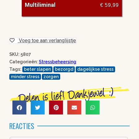
Multiliminal
€
59,99
Voeg toe aan verlanglijstje
SKU: 5807
Categorieën:
Stressbeheersing
Tags:
beter slapen
bezorgd
dagelijkse stress
minder stress
zorgen
REACTIES