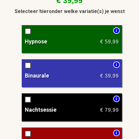
€
39,99
Selecteer hieronder welke variatie(s) je wenst
i
Hypnose
€
59,99
i
Binaurale
€
39,99
i
Nachtsessie
€
79,99
i