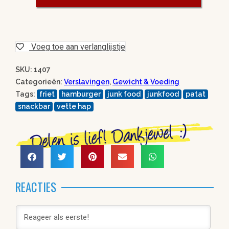
Voeg toe aan verlanglijstje
SKU: 1407
Categorieën:
Verslavingen
,
Gewicht & Voeding
Tags:
friet
hamburger
junk food
junkfood
patat
snackbar
vette hap
REACTIES