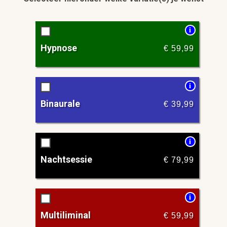
i
Hypnose
€
59,99
i
Binaurale
€
39,99
i
Nachtsessie
€
79,99
i
Multiliminal
€
59,99