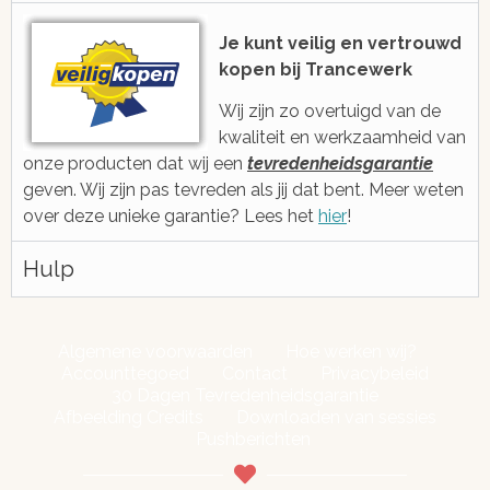
voicebericht
2006 ge
Je kunt veilig en vertrouwd
kopen bij Trancewerk
Wij zijn zo overtuigd van de
kwaliteit en werkzaamheid van
onze producten dat wij een
tevredenheidsgarantie
geven. Wij zijn pas tevreden als jij dat bent. Meer weten
over deze unieke garantie? Lees het
hier
!
Hulp
Algemene voorwaarden
Hoe werken wij?
Accounttegoed
Contact
Privacybeleid
30 Dagen Tevredenheidsgarantie
Afbeelding Credits
Downloaden van sessies
Pushberichten