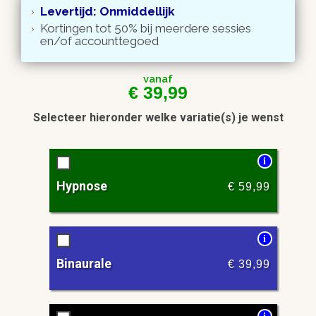
Levertijd: Onmiddellijk
Kortingen tot 50% bij meerdere sessies
en/of accounttegoed
vanaf
€
39,99
Selecteer hieronder welke variatie(s) je wenst
i
Hypnose
€
59,99
i
Binaurale
€
39,99