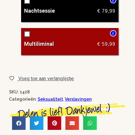
i
Nachtsessie
€
79,99
i
Multiliminal
€
59,99
Voeg toe aan verlanglijstje
SKU: 1428
Categorieën:
Seksualiteit
,
Verslavingen