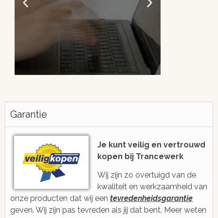
Altijd snel antwoord!
Je be
h
Garantie
We zijn eenvoudig en snel bereikbaar
voor je via e-mail, ticketsysteem of
Met gratis, ee
voicebericht
2006 ge
Je kunt veilig en vertrouwd
kopen bij Trancewerk
Wij zijn zo overtuigd van de
kwaliteit en werkzaamheid van
onze producten dat wij een
tevredenheidsgarantie
geven. Wij zijn pas tevreden als jij dat bent. Meer weten