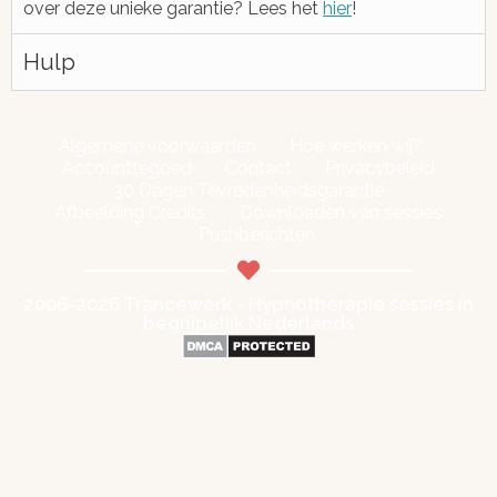
over deze unieke garantie? Lees het
hier
!
Hulp
Algemene voorwaarden
Hoe werken wij?
Accounttegoed
Contact
Privacybeleid
30 Dagen Tevredenheidsgarantie
Afbeelding Credits
Downloaden van sessies
Pushberichten
2006-2026 Trancewerk - Hypnotherapie sessies in
begrijpelijk Nederlands