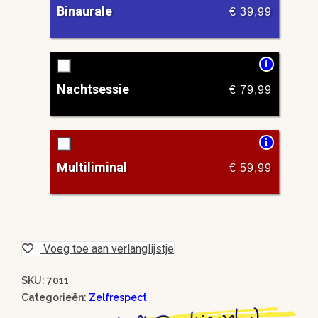
Binaurale
€
39,99
i
Nachtsessie
€
79,99
i
Multiliminal
€
59,99
Voeg toe aan verlanglijstje
SKU: 7011
Categorieën:
Zelfrespect