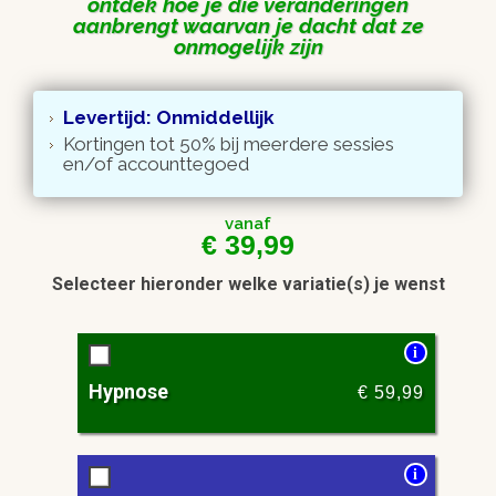
ontdek hoe je die veranderingen
aanbrengt waarvan je dacht dat ze
onmogelijk zijn
Levertijd: Onmiddellijk
Kortingen tot 50% bij meerdere sessies
en/of accounttegoed
vanaf
€
39,99
Selecteer hieronder welke variatie(s) je wenst
i
Hypnose
€
59,99
i