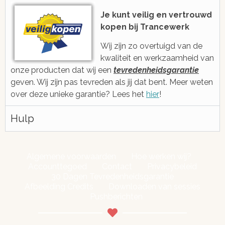
voicebericht
2006 ge
Je kunt veilig en vertrouwd
kopen bij Trancewerk
Wij zijn zo overtuigd van de
kwaliteit en werkzaamheid van
onze producten dat wij een
tevredenheidsgarantie
geven. Wij zijn pas tevreden als jij dat bent. Meer weten
over deze unieke garantie? Lees het
hier
!
Hulp
Algemene voorwaarden
Hoe werken wij?
Accounttegoed
Contact
Privacybeleid
30 Dagen Tevredenheidsgarantie
Afbeelding Credits
Downloaden van sessies
Pushberichten