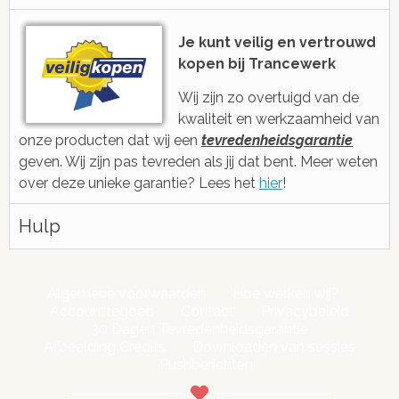
voor je via e-mail, ticketsysteem of
Met gratis, ee
voicebericht
2006 ge
Je kunt veilig en vertrouwd
kopen bij Trancewerk
Wij zijn zo overtuigd van de
kwaliteit en werkzaamheid van
onze producten dat wij een
tevredenheidsgarantie
geven. Wij zijn pas tevreden als jij dat bent. Meer weten
over deze unieke garantie? Lees het
hier
!
Hulp
Algemene voorwaarden
Hoe werken wij?
Accounttegoed
Contact
Privacybeleid
30 Dagen Tevredenheidsgarantie
Afbeelding Credits
Downloaden van sessies
Pushberichten