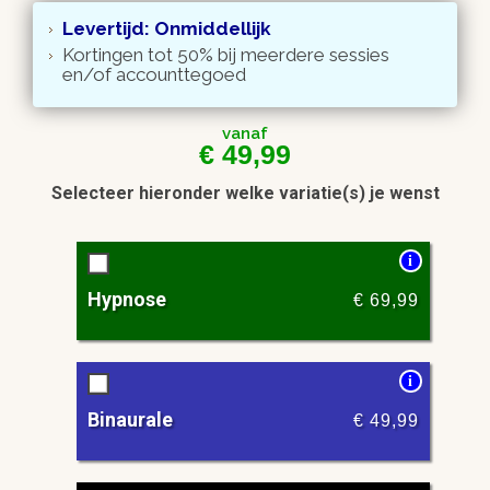
Levertijd: Onmiddellijk
Kortingen tot 50% bij meerdere sessies
en/of accounttegoed
vanaf
€
49,99
Selecteer hieronder welke variatie(s) je wenst
i
Hypnose
€
69,99
i
Binaurale
€
49,99