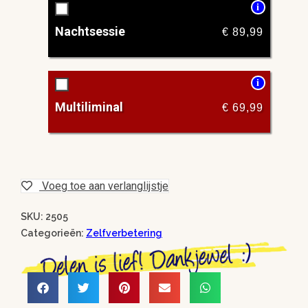
i
Nachtsessie
€
89,99
i
Multiliminal
€
69,99
Voeg toe aan verlanglijstje
SKU: 2505
Categorieën:
Zelfverbetering