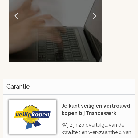
Altijd snel antwoord!
Je be
h
Garantie
We zijn eenvoudig en snel bereikbaar
voor je via e-mail, ticketsysteem of
Met gratis, ee
voicebericht
2006 ge
Je kunt veilig en vertrouwd
kopen bij Trancewerk
Wij zijn zo overtuigd van de
kwaliteit en werkzaamheid van