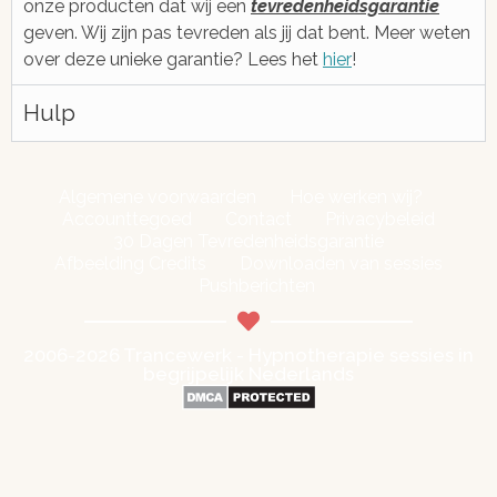
onze producten dat wij een
tevredenheidsgarantie
geven. Wij zijn pas tevreden als jij dat bent. Meer weten
over deze unieke garantie? Lees het
hier
!
Hulp
Algemene voorwaarden
Hoe werken wij?
Accounttegoed
Contact
Privacybeleid
30 Dagen Tevredenheidsgarantie
Afbeelding Credits
Downloaden van sessies
Pushberichten
2006-2026 Trancewerk - Hypnotherapie sessies in
begrijpelijk Nederlands