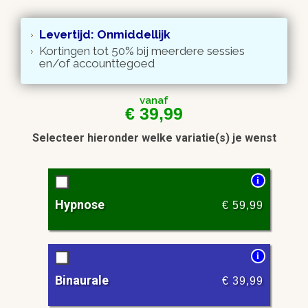
Levertijd: Onmiddellijk
Kortingen tot 50% bij meerdere sessies
en/of accounttegoed
vanaf
€
39,99
Selecteer hieronder welke variatie(s) je wenst
i
Hypnose
€
59,99
i
Binaurale
€
39,99