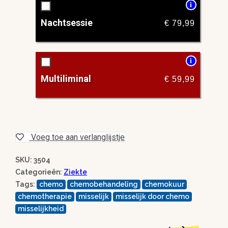
i
Nachtsessie
€
79,99
i
Multiliminal
€
59,99
Voeg toe aan verlanglijstje
SKU: 3504
Categorieën:
Ziekte
Tags:
chemo
chemobehandeling
chemokuur
chemotherapie
misselijk
misselijk door chemo
misselijkheid