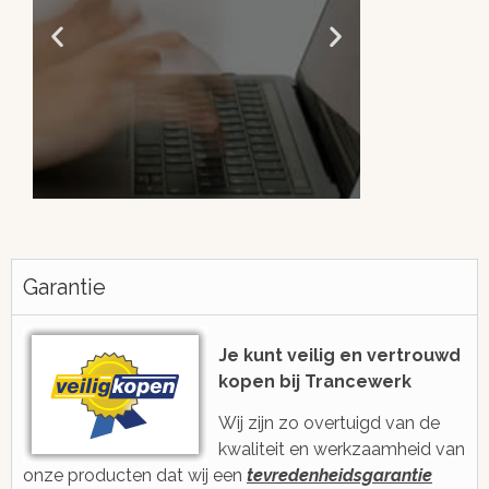
Altijd snel antwoord!
Je be
h
Garantie
We zijn eenvoudig en snel bereikbaar
voor je via e-mail, ticketsysteem of
Met gratis, ee
voicebericht
2006 ge
Je kunt veilig en vertrouwd
kopen bij Trancewerk
Wij zijn zo overtuigd van de
kwaliteit en werkzaamheid van
onze producten dat wij een
tevredenheidsgarantie