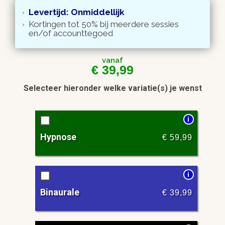
Levertijd: Onmiddellijk
Kortingen tot 50% bij meerdere sessies
en/of accounttegoed
vanaf
€
39,99
Selecteer hieronder welke variatie(s) je wenst
i
Hypnose
€
59,99
i
Binaurale
€
39,99