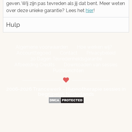
geven. Wij zijn pas tevreden als jij dat bent. Meer weten
over deze unieke garantie? Lees het
hier
!
Hulp
Algemene voorwaarden
Hoe werken wij?
Accounttegoed
Contact
Privacybeleid
30 Dagen Tevredenheidsgarantie
Afbeelding Credits
Downloaden van sessies
Pushberichten
2006-2026 Trancewerk - Hypnotherapie sessies in
begrijpelijk Nederlands