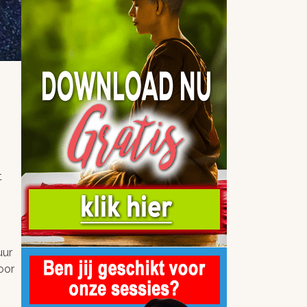
t
uur
oor