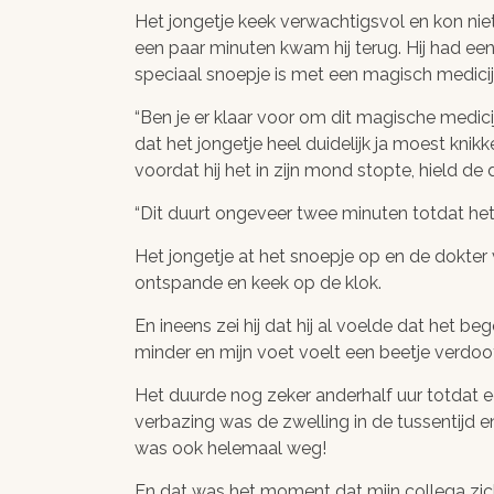
Het jongetje keek verwachtigsvol en kon ni
een paar minuten kwam hij terug. Hij had een 
speciaal snoepje is met een magisch medicij
“Ben je er klaar voor om dit magische medici
dat het jongetje heel duidelijk ja moest knik
voordat hij het in zijn mond stopte, hield d
Bijvend,
V
“Dit duurt ongeveer twee minuten totdat het we
snel en
we
Het jongetje at het snoepje op en de dokter
veilig
ontspande en keek op de klok.
Snel e
resultaat!
met iDe
En ineens zei hij dat hij al voelde dat het be
Credit
minder en mijn voet voelt een beetje verdoof
Meer dan 97% (!) van
Ov
Het duurde nog zeker anderhalf uur totdat ee
onze klanten hebben
verbazing was de zwelling in de tussentijd e
snel en veilig blijvend
was ook helemaal weg!
goede resultaten
En dat was het moment dat mijn collega zich