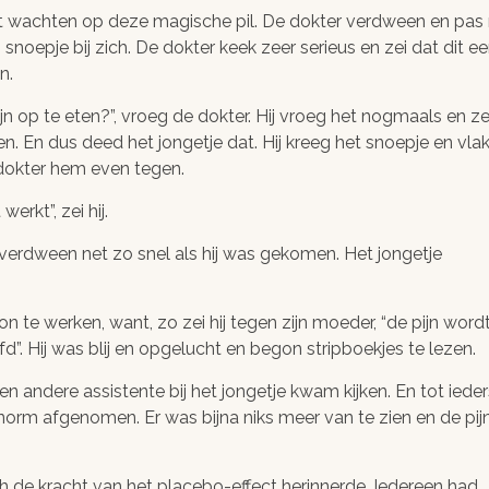
et wachten op deze magische pil. De dokter verdween en pas
snoepje bij zich. De dokter keek zeer serieus en zei dat dit e
n.
jn op te eten?”, vroeg de dokter. Hij vroeg het nogmaals en ze
ken. En dus deed het jongetje dat. Hij kreeg het snoepje en vla
e dokter hem even tegen.
eilige
Privacy
rkt”, zei hij.
bshop!
gewaarborgd
 verdween net zo snel als hij was gekomen. Het jongetje
n veilig betalen
Dubbel beveiligde server e
al, Bancontact,
een versleutelde verbindin
gon te werken, want, zo zei hij tegen zijn moeder, “de pijn word
card, Sofort of
beschermen je gegevens
d”. Hij was blij en opgelucht en begon stripboekjes te lezen.
erboeking
n andere assistente bij het jongetje kwam kijken. En tot ieder
norm afgenomen. Er was bijna niks meer van te zien en de pij
 de kracht van het placebo-effect herinnerde. Iedereen had