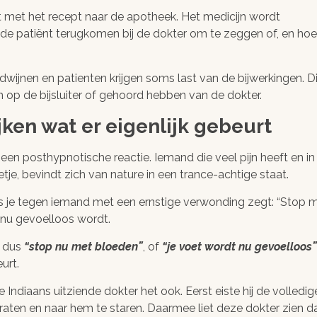
t met het recept naar de apotheek. Het medicijn wordt
 patiënt terugkomen bij de dokter om te zeggen of, en hoe
wijnen en patienten krijgen soms last van de bijwerkingen. Di
op de bijsluiter of gehoord hebben van de dokter.
jken wat er eigenlijk gebeurt
 een posthypnotische reactie. Iemand die veel pijn heeft en in
tje, bevindt zich van nature in een trance-achtige staat.
ls je tegen iemand met een ernstige verwonding zegt: “Stop 
el nu gevoelloos wordt.
: dus
“stop nu met bloeden”
, of
“je voet wordt nu gevoelloos”
urt.
Indiaans uitziende dokter het ook. Eerst eiste hij de volledig
raten en naar hem te staren. Daarmee liet deze dokter zien d