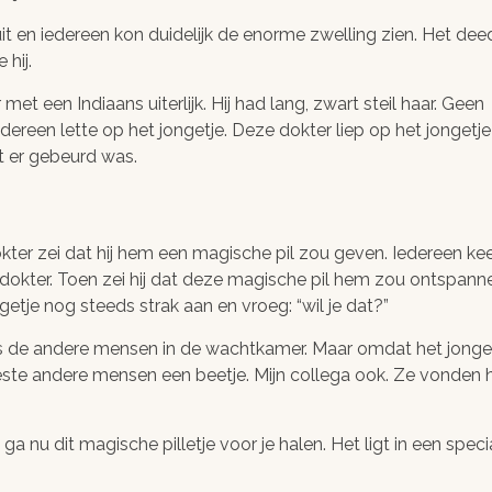
it en iedereen kon duidelijk de enorme zwelling zien. Het dee
 hij.
met een Indiaans uiterlijk. Hij had lang, zwart steil haar. Geen
reen lette op het jongetje. Deze dokter liep op het jongetje
t er gebeurd was.
okter zei dat hij hem een magische pil zou geven. Iedereen ke
dokter. Toen zei hij dat deze magische pil hem zou ontspann
getje nog steeds strak aan en vroeg: “wil je dat?”
als de andere mensen in de wachtkamer. Maar omdat het jonge
ste andere mensen een beetje. Mijn collega ook. Ze vonden 
“Ik ga nu dit magische pilletje voor je halen. Het ligt in een speci