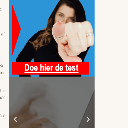
d
 af
ek
en
tje
het
ale