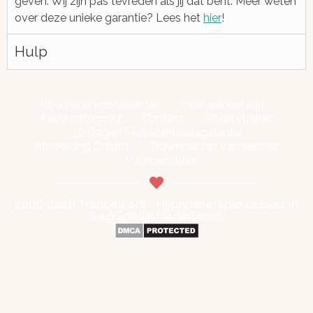
geven. Wij zijn pas tevreden als jij dat bent. Meer weten
over deze unieke garantie? Lees het
hier
!
Hulp
Algemene voorwaarden
Hoe werken wij?
Accounttegoed
Contact
Privacybeleid
30 Dagen Tevredenheidsgarantie
Afbeelding Credits
Downloaden van sessies
Pushberichten
2006-2026 Trancewerk - Hypnotherapie sessies in
begrijpelijk Nederlands