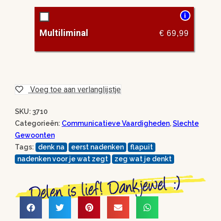
i
Multiliminal
€
69,99
Voeg toe aan verlanglijstje
SKU: 3710
Categorieën:
Communicatieve Vaardigheden
,
Slechte
Gewoonten
Tags:
denk na
eerst nadenken
flapuit
nadenken voor je wat zegt
zeg wat je denkt