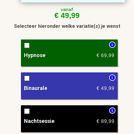
vanaf
€
49,99
Selecteer hieronder welke variatie(s) je wenst
i
Hypnose
€
69,99
i
Binaurale
€
49,99
i
Nachtsessie
€
89,99