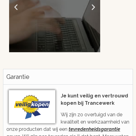
Altijd snel antwoord!
Je be
h
Garantie
We zijn eenvoudig en snel bereikbaar
voor je via e-mail, ticketsysteem of
Met gratis, ee
voicebericht
2006 ge
Je kunt veilig en vertrouwd
kopen bij Trancewerk
Wij zijn zo overtuigd van de
kwaliteit en werkzaamheid van
onze producten dat wij een
tevredenheidsgarantie