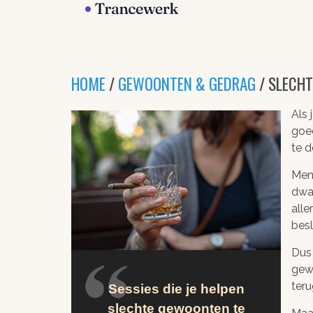
HOME
/
GEWOONTEN & GEDRAG
/ SLECH
Als 
goed
te d
Mens
dwa
alle
besl
Dus
gew
ter
Sessies die je helpen
slechte gewoonten te