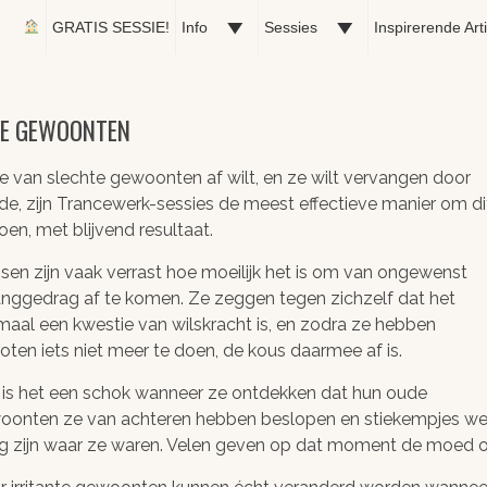
GRATIS SESSIE!
Info
Sessies
Inspirerende Art
TE GEWOONTEN
je van slechte gewoonten af wilt, en ze wilt vervangen door
e, zijn Trancewerk-sessies de meest effectieve manier om di
oen, met blijvend resultaat.
en zijn vaak verrast hoe moeilijk het is om van ongewenst
nggedrag af te komen. Ze zeggen tegen zichzelf dat het
maal een kwestie van wilskracht is, en zodra ze hebben
oten iets niet meer te doen, de kous daarmee af is.
 is het een schok wanneer ze ontdekken dat hun oude
oonten ze van achteren hebben beslopen en stiekempjes we
ug zijn waar ze waren. Velen geven op dat moment de moed o