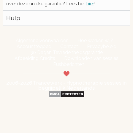
over deze unieke garantie? Lees het
hier
!
Hulp
Algemene voorwaarden
Hoe werken wij?
Accounttegoed
Contact
Privacybeleid
30 Dagen Tevredenheidsgarantie
Afbeelding Credits
Downloaden van sessies
Pushberichten
2006-2026 Trancewerk - Hypnotherapie sessies in
begrijpelijk Nederlands