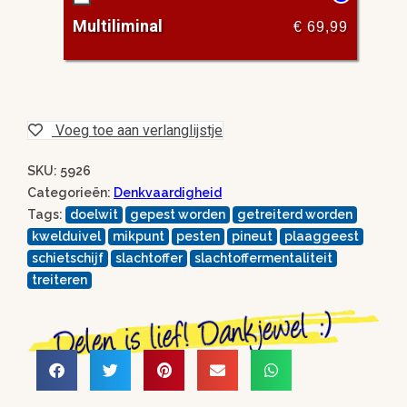
Multiliminal
€
69,99
Voeg toe aan verlanglijstje
SKU: 5926
Categorieën:
Denkvaardigheid
Tags:
doelwit
gepest worden
getreiterd worden
kwelduivel
mikpunt
pesten
pineut
plaaggeest
schietschijf
slachtoffer
slachtoffermentaliteit
treiteren