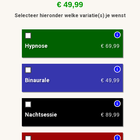
€
49,99
Selecteer hieronder welke variatie(s) je wenst
i
Hypnose
€
69,99
i
Binaurale
€
49,99
i
Nachtsessie
€
89,99
i