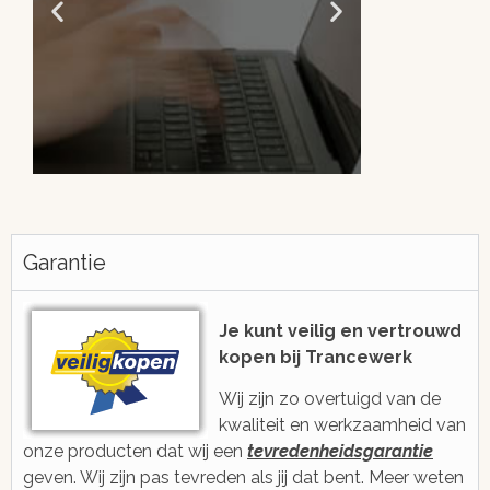
Altijd snel antwoord!
Je be
h
Garantie
We zijn eenvoudig en snel bereikbaar
voor je via e-mail, ticketsysteem of
Met gratis, ee
voicebericht
2006 ge
Je kunt veilig en vertrouwd
kopen bij Trancewerk
Wij zijn zo overtuigd van de
kwaliteit en werkzaamheid van
onze producten dat wij een
tevredenheidsgarantie
geven. Wij zijn pas tevreden als jij dat bent. Meer weten