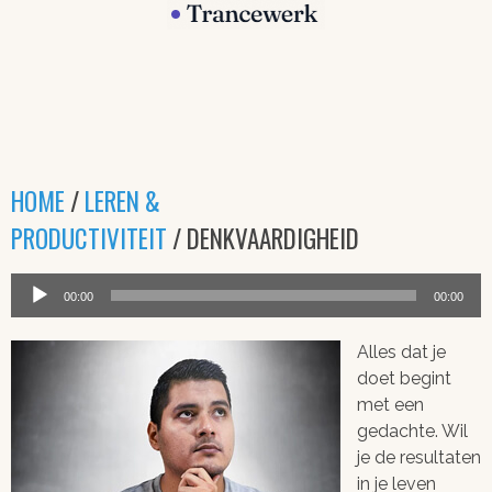
HOME
/
LEREN &
PRODUCTIVITEIT
/ DENKVAARDIGHEID
Audiospeler
00:00
00:00
Alles dat je
doet begint
met een
gedachte. Wil
je de resultaten
in je leven