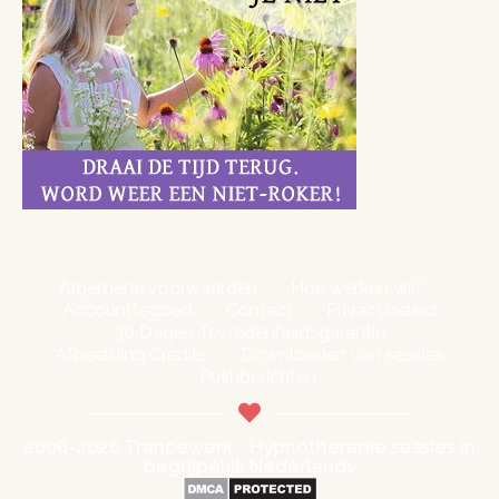
Algemene voorwaarden
Hoe werken wij?
Accounttegoed
Contact
Privacybeleid
30 Dagen Tevredenheidsgarantie
Afbeelding Credits
Downloaden van sessies
Pushberichten
2006-2026 Trancewerk - Hypnotherapie sessies in
begrijpelijk Nederlands