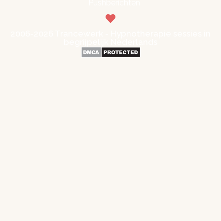
Pushberichten
2006-2026 Trancewerk - Hypnotherapie sessies in
begrijpelijk Nederlands