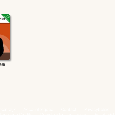
een
n
ken wij?
Accounttegoed
Contact
Privacybeleid
fbeelding Credits
Downloaden van sessies
Pushberic