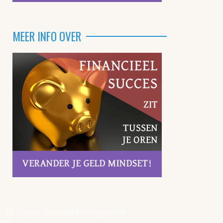
MEER INFO OVER
30 Dagen Tevredenheidsgarantie
hten