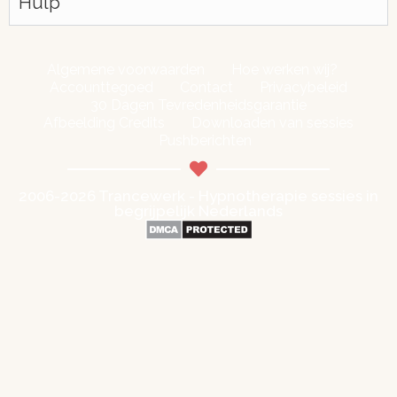
Hulp
Algemene voorwaarden
Hoe werken wij?
Accounttegoed
Contact
Privacybeleid
30 Dagen Tevredenheidsgarantie
Afbeelding Credits
Downloaden van sessies
Pushberichten
2006-2026 Trancewerk - Hypnotherapie sessies in
begrijpelijk Nederlands