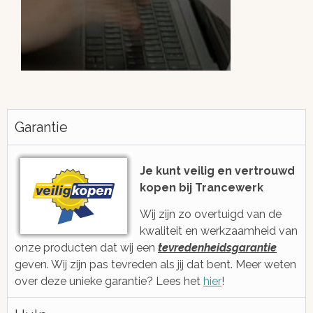
Altijd snel antwoord!
Je be
h
Garantie
We zijn eenvoudig en snel bereikbaar
voor je via e-mail, ticketsysteem of
Met gratis, ee
voicebericht
2006 ge
Je kunt veilig en vertrouwd
kopen bij Trancewerk
Wij zijn zo overtuigd van de
kwaliteit en werkzaamheid van
onze producten dat wij een
tevredenheidsgarantie
geven. Wij zijn pas tevreden als jij dat bent. Meer weten
over deze unieke garantie? Lees het
hier
!