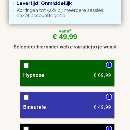
Levertijd: Onmiddellijk
Kortingen tot 50% bij meerdere sessies
en/of accounttegoed
vanaf
€
49,99
Selecteer hieronder welke variatie(s) je wenst
i
Hypnose
€
69,99
i
Binaurale
€
49,99
i