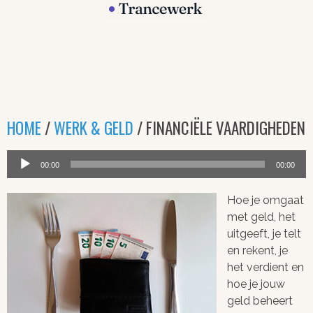
HOME
/
WERK & GELD
/ FINANCIËLE VAARDIGHEDEN
Audiospeler
00:00
00:00
Hoe je omgaat
met geld, het
uitgeeft, je telt
en rekent, je
het verdient en
hoe je jouw
geld beheert