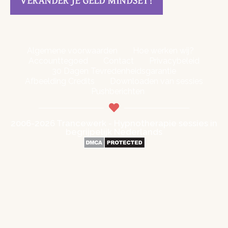
Algemene voorwaarden
Hoe werken wij?
Accounttegoed
Contact
Privacybeleid
30 Dagen Tevredenheidsgarantie
Afbeelding Credits
Downloaden van sessies
Pushberichten
2006-2026 Trancewerk - Hypnotherapie sessies in
begrijpelijk Nederlands