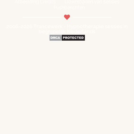
Afbeelding Credits
Downloaden van sessies
Pushberichten
2006-2026 Trancewerk - Hypnotherapie sessies in
begrijpelijk Nederlands