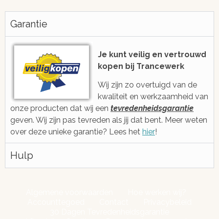
Altijd snel antwoord!
Je be
h
Garantie
We zijn eenvoudig en snel bereikbaar
voor je via e-mail, ticketsysteem of
Met gratis, ee
voicebericht
2006 ge
Je kunt veilig en vertrouwd
kopen bij Trancewerk
Wij zijn zo overtuigd van de
kwaliteit en werkzaamheid van
onze producten dat wij een
tevredenheidsgarantie
geven. Wij zijn pas tevreden als jij dat bent. Meer weten
over deze unieke garantie? Lees het
hier
!
Hulp
Algemene voorwaarden
Hoe werken wij?
Accounttegoed
Contact
Privacybeleid
30 Dagen Tevredenheidsgarantie