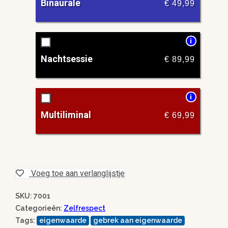
Binaurale
€
49,99
i
Nachtsessie
€
89,99
i
Multiliminal
€
69,99
Voeg toe aan verlanglijstje
SKU: 7001
Categorieën:
Zelfrespect
Tags:
eigenwaarde
gebrek aan eigenwaarde