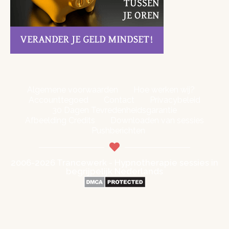
Algemene voorwaarden
Hoe werken wij?
Accounttegoed
Contact
Privacybeleid
30 Dagen Tevredenheidsgarantie
Afbeelding Credits
Downloaden van sessies
Pushberichten
2006-2026 Trancewerk - Hypnotherapie sessies in
begrijpelijk Nederlands