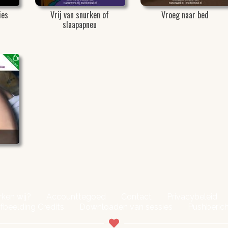
ies
Vrij van snurken of
Vroeg naar bed
slaapapneu
n
ken wij?
Accounttegoed
Contact
Privacybeleid
fbeelding Credits
Downloaden van sessies
Pushberic