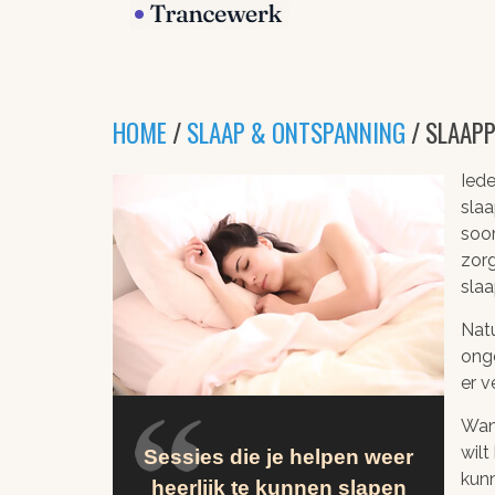
HOME
/
SLAAP & ONTSPANNING
/ SLAAP
Iede
slaa
soor
zorg
slaa
Natu
onge
er v
Wann
wilt
Sessies die je helpen weer
kunn
heerlijk te kunnen slapen