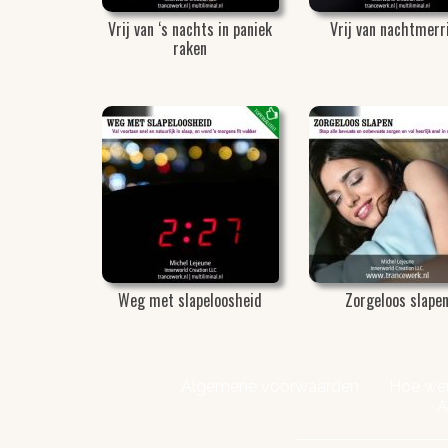
Vrij van ‘s nachts in paniek
Vrij van nachtmerr
raken
Weg met slapeloosheid
Zorgeloos slape
Algemene voorwaarden
Hoe wer
A