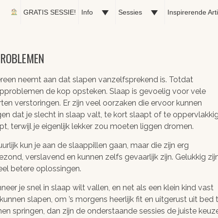
GRATIS SESSIE!
Info
Sessies
Inspirerende Art
PROBLEMEN
reen neemt aan dat slapen vanzelfsprekend is. Totdat
pproblemen de kop opsteken. Slaap is gevoelig voor vele
ten verstoringen. Er zijn veel oorzaken die ervoor kunnen
en dat je slecht in slaap valt, te kort slaapt of te oppervlakki
pt, terwijl je eigenlijk lekker zou moeten liggen dromen.
urlijk kun je aan de slaappillen gaan, maar die zijn erg
zond, verslavend en kunnen zelfs gevaarlijk zijn. Gelukkig zij
eel betere oplossingen.
eer je snel in slaap wilt vallen, en net als een klein kind vast
 kunnen slapen, om ’s morgens heerlijk fit en uitgerust uit bed 
en springen, dan zijn de onderstaande sessies de juiste keuz