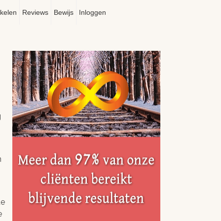
ikelen
Reviews
Bewijs
Inloggen
g
n
te
e